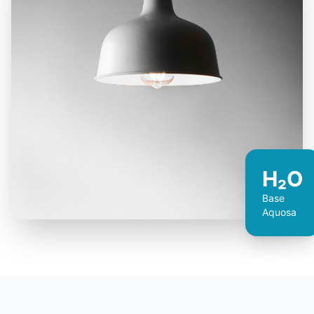
H₂O
Base
Aquosa